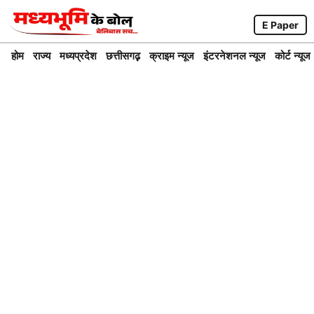
Skip
E Paper
to
content
होम
राज्य
मध्यप्रदेश
छत्तीसगढ़़
क्राइम न्यूज
इंटरनेशनल न्यूज
कोर्ट न्यूज