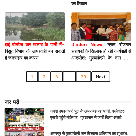
का शिकार
हाई वोल्टेज तार तालाब के पानी में–
Dindori News:
ग्राम रोजगार
विद्युत विभाग की लापरवाही बन सकती
सहायकों के खिलाफ हो रही कार्यवाही से
है जनसंहार का कारण
आक्रोश: मुख्यमंत्री के नाम सौंपा
ज्ञापन
1
2
3
…
39
Next
जरूर पढ़ें
नर्मदा उफान पर! पुल के ऊपर बह रहा पानी, कलेक्टर-
एसपी पहुंचे मौके पर : प्रशासन ने जारी किया अलर्ट
अमरपुर से मुख्यमंत्री जन विश्वास अभियान का शुभारंभ: