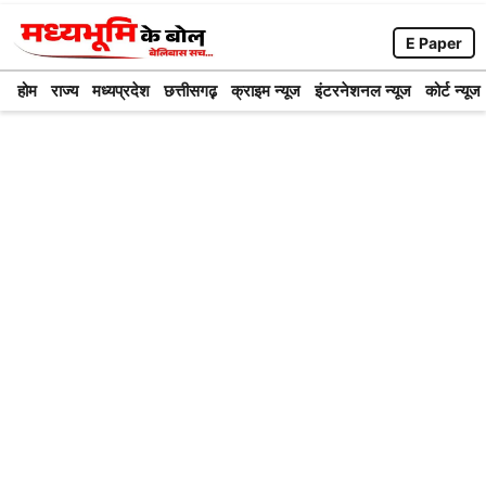
Skip
E Paper
to
content
होम
राज्य
मध्यप्रदेश
छत्तीसगढ़़
क्राइम न्यूज
इंटरनेशनल न्यूज
कोर्ट न्यूज