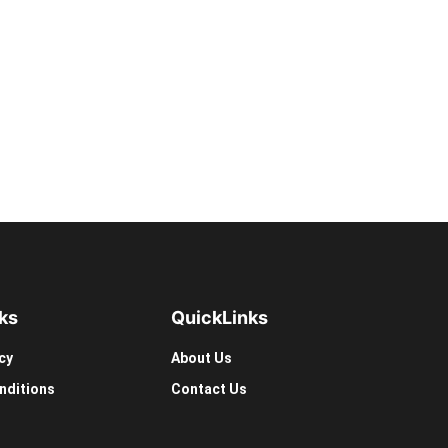
ks
Quick
Links
cy
About Us
nditions
Contact Us