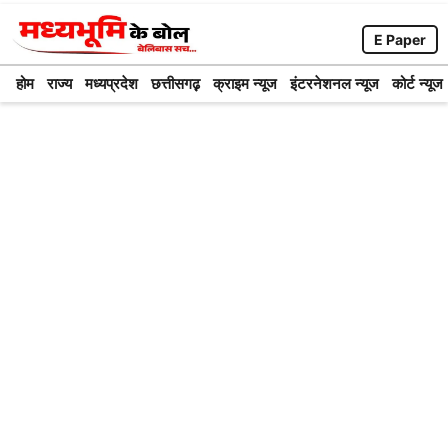
Skip
E Paper
to
content
होम
राज्य
मध्यप्रदेश
छत्तीसगढ़़
क्राइम न्यूज
इंटरनेशनल न्यूज
कोर्ट न्यूज