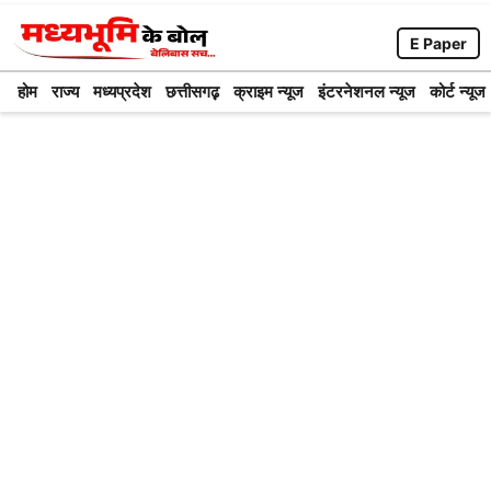
Skip
E Paper
to
content
होम
राज्य
मध्यप्रदेश
छत्तीसगढ़़
क्राइम न्यूज
इंटरनेशनल न्यूज
कोर्ट न्यूज